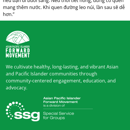
nếu bạn đi buổi sáng. Nếu thời tiết nóng, đừng có quên
mang thêm nước. Khi quen đường leo núi, lần sau sẽ dễ
hơn.”
We cultivate healthy, long-lasting, and vibrant Asian
and Pacific Islander communities through
community-centered engagement, education, and
advocacy.