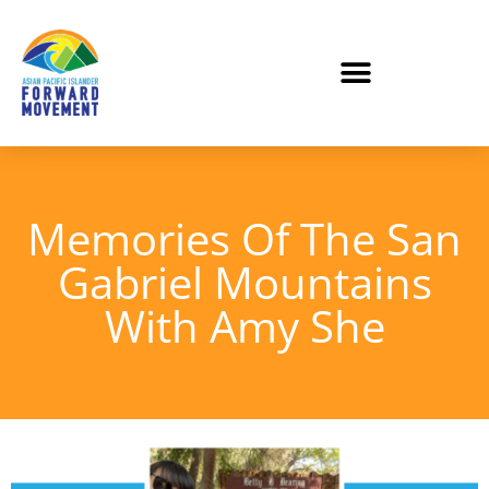
Memories Of The San
Gabriel Mountains
With Amy She